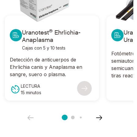
®
Ir a Uranotest
Ehrlichia-Anaplasma
Ir a Uranotes
®
Uranotest
Ehrlichia-
Uran
Anaplasma
Uran
Cajas con 5 y 10 tests
Fotómetro 
Detección de anticuerpos de
semiautomá
Ehrlichia canis
y
Anaplasma
en
semicuantit
sangre, suero o plasma.
tiras react
LECTURA
15 minutos