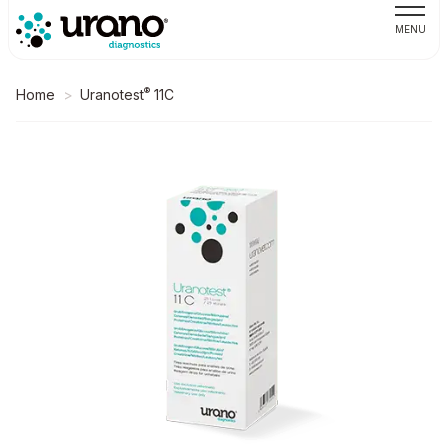
MENU
®
Home
Uranotest
11C