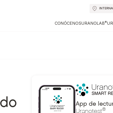
INTERN
®
CONÓCENOS
URANOLAB
UR
ido
App de lectu
®
Uranotest