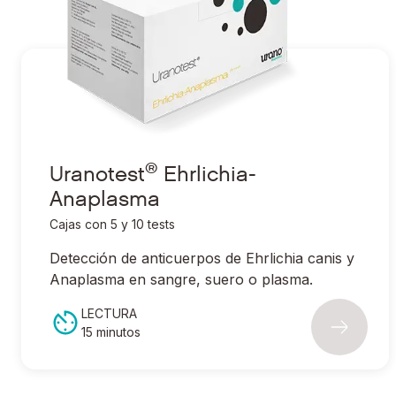
®
Ir a Uranotest
Ehrlichia-Anaplasma
®
Uranotest
Ehrlichia-
Anaplasma
Cajas con 5 y 10 tests
Detección de anticuerpos de
Ehrlichia canis
y
Anaplasma
en sangre, suero o plasma.
LECTURA
15 minutos