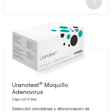
®
Ir a Uranotest
Moquillo Adenovirus
®
Uranotest
Moquillo
Adenovirus
Caja con 5 test
Detección simultánea y diferenciación de