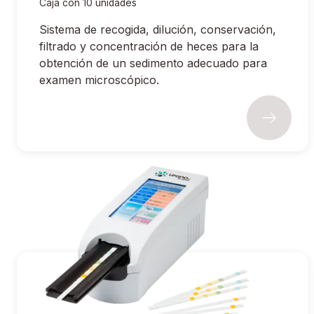
Caja con 10 unidades
Sistema de recogida, dilución, conservación,
filtrado y concentración de heces para la
obtención de un sedimento adecuado para
examen microscópico.
®
®
Ir a Uranotest
Reader / Uranolab
in Clinic Orina