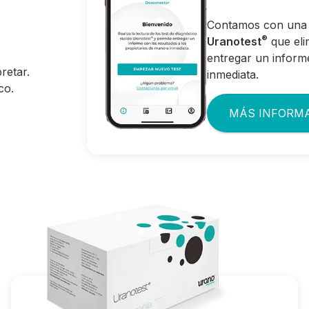
Contamos con una 
®
Uranotest
que elim
entregar un inform
retar.
inmediata.
co.
MÁS INFORM
®
Ir a Uranotest
Leishmania