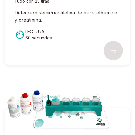
Tubo con 25 tiras
Detección semicuantitativa de microalbúmina
y creatinina.
LECTURA
60 segundos
Ir a Set de tinción