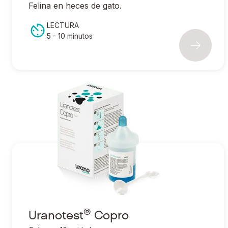
Felina en heces de gato.
LECTURA
5 - 10 minutos
®
Ir a Uranotest
Copro
®
Uranotest
Copro