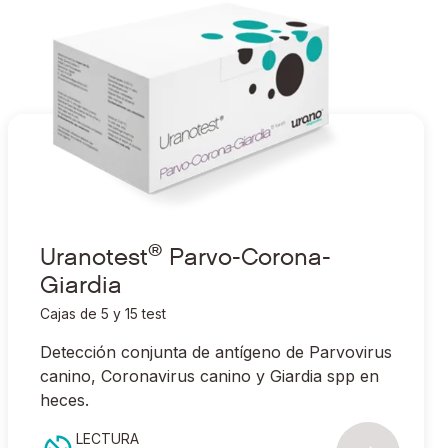
®
Ir a Uranotest
Parvo-Corona-Giardia
®
Uranotest
Parvo-Corona-
Giardia
Cajas de 5 y 15 test
Detección conjunta de antígeno de Parvovirus
canino, Coronavirus canino y
Giardia spp
en
heces.
LECTURA