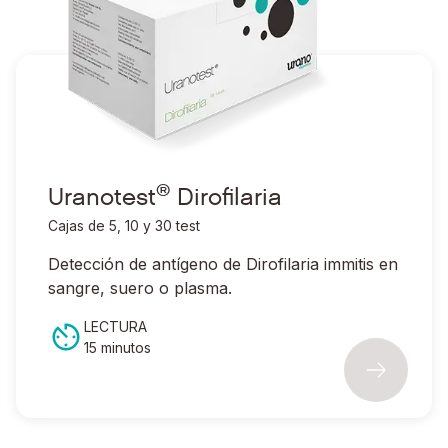
®
Ir a Uranotest
Dirofilaria
®
Uranotest
Dirofilaria
Cajas de 5, 10 y 30 test
Detección de antígeno de
Dirofilaria immitis
en
sangre, suero o plasma.
LECTURA
15 minutos