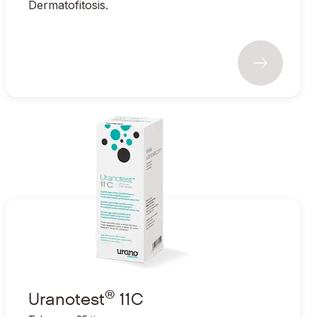
Dermatofitosis.
®
Ir a Uranotest
11C
®
Uranotest
11C