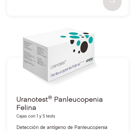
®
Ir a Uranotest
Panleucopenia Felina
®
Uranotest
Panleucopenia
Felina
Cajas con 1 y 5 tests
Detección de antígeno de Panleucopenia