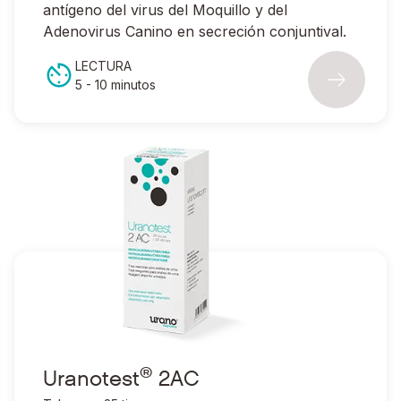
antígeno del virus del Moquillo y del
Adenovirus Canino en secreción conjuntival.
LECTURA
5 - 10 minutos
®
Ir a Uranotest
2AC
®
Uranotest
2AC