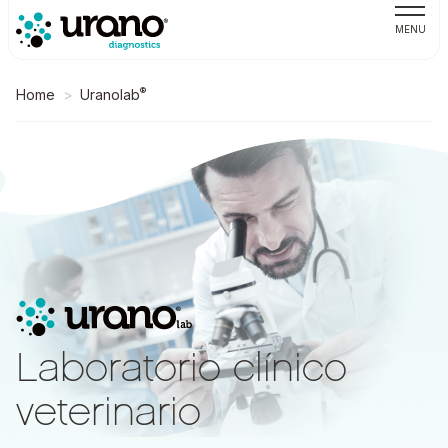
MENU
®
Home
Uranolab
Laboratorio clínico
veterinario