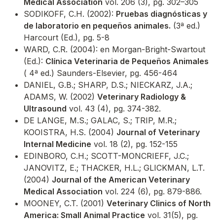
Medical Association
vol. 206 (3), pg. 302–305
SODIKOFF, C.H. (2002):
Pruebas diagnósticas y
de laboratorio en pequeños animales.
(3ª ed.)
Harcourt (Ed.), pg. 5-8
WARD, C.R. (2004): en Morgan-Bright-Swartout
(Ed.):
Clínica Veterinaria de Pequeños Animales
( 4ª ed.) Saunders-Elsevier, pg. 456-464
DANIEL, G.B.; SHARP, D.S.; NIECKARZ, J.A.;
ADAMS, W. (2002)
Veterinary Radiology &
Ultrasound
vol. 43 (4), pg. 374-382.
DE LANGE, M.S.; GALAC, S.; TRIP, M.R.;
KOOISTRA, H.S. (2004)
Journal of Veterinary
Internal Medicine
vol. 18 (2), pg. 152-155
EDINBORO, C.H.; SCOTT-MONCRIEFF, J.C.;
JANOVITZ, E.; THACKER, H.L.; GLICKMAN, L.T.
(2004)
Journal of the American Veterinary
Medical Association
vol. 224 (6), pg. 879-886.
MOONEY, C.T. (2001)
Veterinary Clinics of North
America: Small Animal Practice
vol. 31(5), pg.