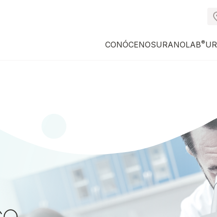
®
CONÓCENOS
URANOLAB
UR
co