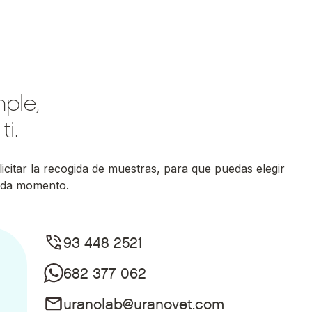
mple,
i.
icitar la recogida de muestras, para que puedas elegir
ada momento.
93 448 2521
682 377 062
uranolab@uranovet.com