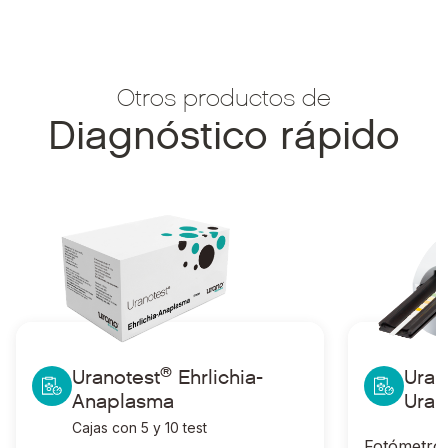
Otros productos de
Diagnóstico rápido
®
Ir a Uranotest
Ehrlichia-Anaplasma
Ir a Uranotes
®
Uranotest
Ehrlichia-
Uran
Anaplasma
Uran
Cajas con 5 y 10 test
Fotómetro 