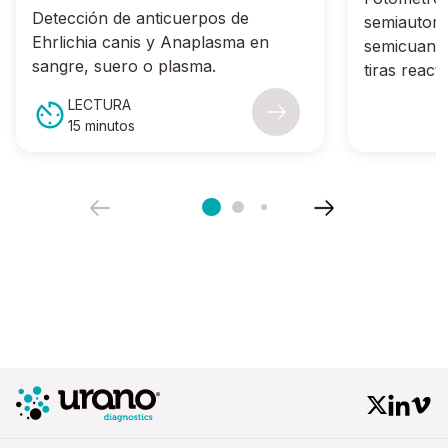
Detección de anticuerpos de
semiautomá
Ehrlichia canis
y
Anaplasma
en
semicuantit
sangre, suero o plasma.
tiras react
LECTURA
15 minutos