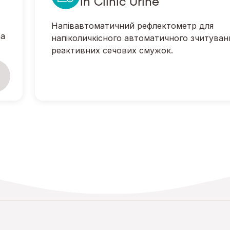
in Clinic Urine
Напівавтоматичний рефлектометр для
ma
напіколичкісного автоматичного зчитуван
реактивних сечових смужок.