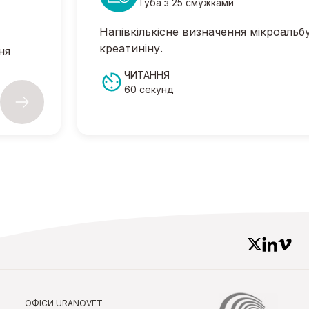
Туба з 25 смужками
Напівкількісне визначення мікроальб
креатиніну.
ня
ЧИТАННЯ
60 секунд
ОФІСИ URANOVET