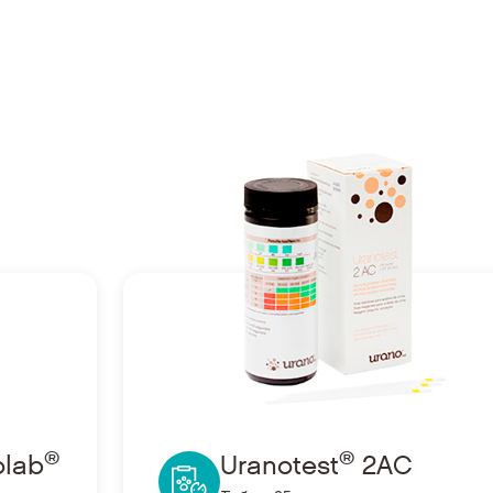
®
e
Ir a Uranotest
2AC
®
®
olab
Uranotest
2AC