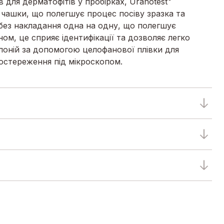
ів для дерматофітів у пробірках, Uranotest
чашки, що полегшує процес посіву зразка та
без накладання одна на одну, що полегшує
ом, це сприяє ідентифікації та дозволяє легко
лоній за допомогою целофанової плівки для
остереження під мікроскопом.