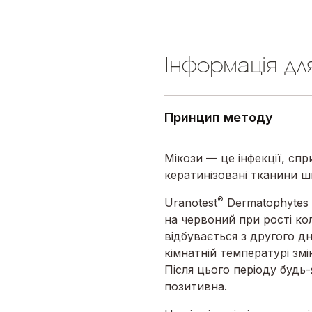
Інформація дл
Принцип методу
Мікози — це інфекції, сп
кератинізовані тканини шк
®
Uranotest
Dermatophytes 
на червоний при рості ко
відбувається з другого дн
кімнатній температурі змін
Після цього періоду будь
позитивна.