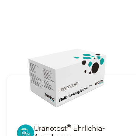
®
Ir a Uranotest
Ehrlichia-Anaplasma
®
Uranotest
Ehrlichia-