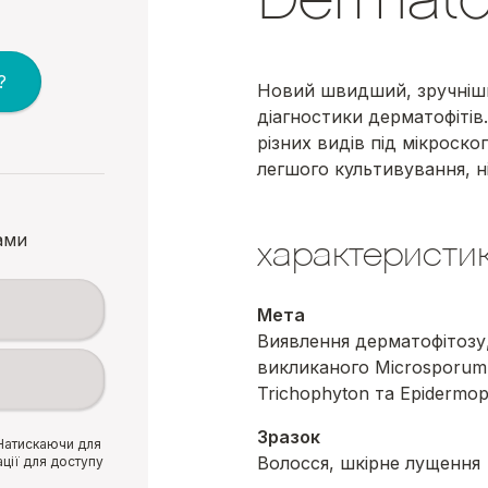
?
Новий швидший, зручніши
діагностики дерматофітів
різних видів під мікроск
легшого культивування, н
ами
характеристи
Мета
Виявлення дерматофітозу
викликаного
Microsporum
Trichophyton
та
Epidermop
Зразок
 Натискаючи для
Волосся, шкірне лущення
ації для доступу