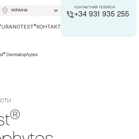
КОНТАКТНИЙ ТЕЛЕФОН
УКРАЇНА
+34 931 935 255
®
®
URANOTEST
КОНТАКТ
®
st
Dermatophytes
ести
®
st
phytes