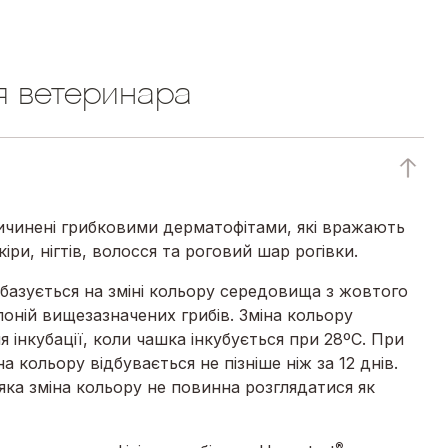
я ветеринара
ричинені грибковими дерматофітами, які вражають
іри, нігтів, волосся та роговий шар рогівки.
базується на зміні кольору середовища з жовтого
лоній вищезазначених грибів. Зміна кольору
я інкубації, коли чашка інкубується при 28ºC. При
а кольору відбувається не пізніше ніж за 12 днів.
-яка зміна кольору не повинна розглядатися як
®