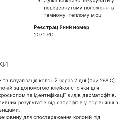
Дуже важливо: інкубувати у
перевернутому положенні в
темному, теплому місці
Реєстраційний номер
2071 RD
ки
а візуалізація колоній через 2 дні (при 28º C).
олоній за допомогою клейкої стрічки для
роскопом та ідентифікації видів дерматофітів.
тивних результатів від сапрофітів у порівнянні з
вищами.
ечовину для спостереження колоній під