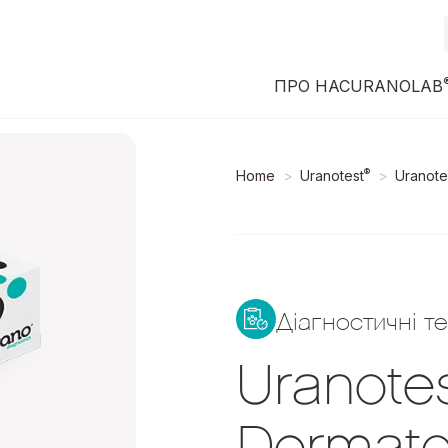
ПРО НАС
URANOLAB
®
Home
Uranotest
Uranote
Діагностичні т
Uranote
Dermato