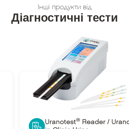
Інші продукти від
Діагностичні тести
®
®
Ir a Uranotest
Reader / Uranolab
in Clinic Urin
®
Uranotest
Reader / Uran