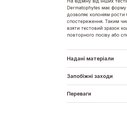
На відміну від інших тест
Dermatophytes має форму 
дозволяє колоніям рости 
спостереження. Таким чин
взяти тестовий зразок ко
повторного посіву або сп
Надані матеріали
Запобіжні заходи
Переваги