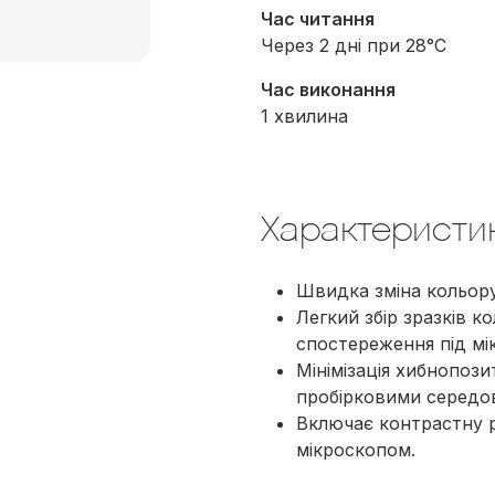
Час читання
Через 2 дні при 28°C
Час виконання
1 хвилина
Характеристи
Швидка зміна кольору т
Легкий збір зразків к
спостереження під мік
Мінімізація хибнопози
пробірковими середо
Включає контрастну р
мікроскопом.
00:00
/