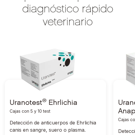
diagnóstico rápido
veterinario
®
Ir a Uranotest
Ehrlichia
Ir a Uran
®
Ir a Uranotest
Ehrlichia
Ir a Uran
®
Uranotest
Ehrlichia
Uran
Anap
Cajas con 5 y 10 test
Cajas co
Detección de anticuerpos de
Ehrlichia
canis
en sangre, suero o plasma.
Detecc